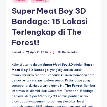
o
in
Super Meat Boy 3D
ni
c
Bandage: 15 Lokasi
l
Terlengkap di The
e
Forest!
No Comments
admin1
April 21, 2026
Posted
by
Koleksi utama dalam
Super Meat Boy 3D
adalah
Super
Meat Boy 3D Bandage
, yang digunakan untuk
membuka karakter baru. Panduan ini akan memandu para
pemain untuk mengumpulkan semua 15 Bandage yang
tersebar di dunia pertama game ini,
The Forest
. Sumber
informasi ini diambil dari
Gamerant
. Terdapat 1 Bandage
per level di
Super Meat Boy 3D
, namun penting untuk
dicatat bahwa pemain harus menyelesaikan level
setelah mengambil Bandage agar sepenuhnya terkunci.