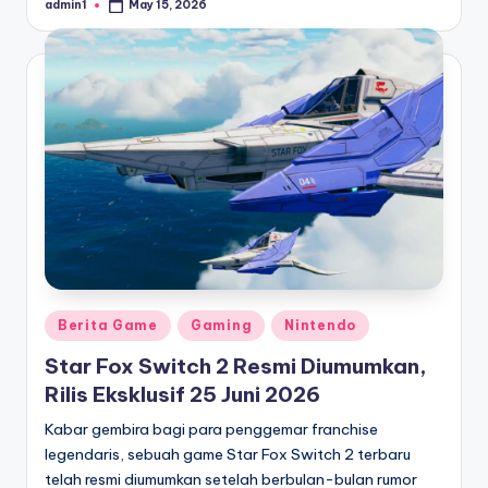
admin1
May 15, 2026
Posted
by
Posted
Berita Game
Gaming
Nintendo
in
Star Fox Switch 2 Resmi Diumumkan,
Rilis Eksklusif 25 Juni 2026
Kabar gembira bagi para penggemar franchise
legendaris, sebuah game Star Fox Switch 2 terbaru
telah resmi diumumkan setelah berbulan-bulan rumor