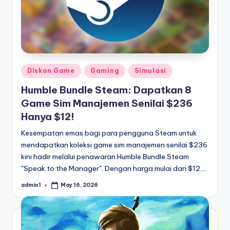
Posted
Diskon Game
Gaming
Simulasi
in
Humble Bundle Steam: Dapatkan 8
Game Sim Manajemen Senilai $236
Hanya $12!
Kesempatan emas bagi para pengguna Steam untuk
mendapatkan koleksi game sim manajemen senilai $236
kini hadir melalui penawaran Humble Bundle Steam
"Speak to the Manager". Dengan harga mulai dari $12,…
admin1
May 16, 2026
Posted
by