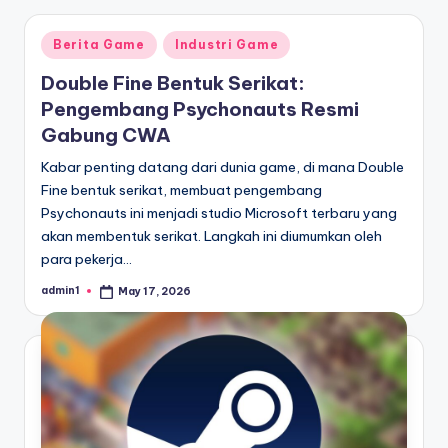
Posted
Berita Game
Industri Game
in
Double Fine Bentuk Serikat:
Pengembang Psychonauts Resmi
Gabung CWA
Kabar penting datang dari dunia game, di mana Double
Fine bentuk serikat, membuat pengembang
Psychonauts ini menjadi studio Microsoft terbaru yang
akan membentuk serikat. Langkah ini diumumkan oleh
para pekerja…
admin1
May 17, 2026
Posted
by