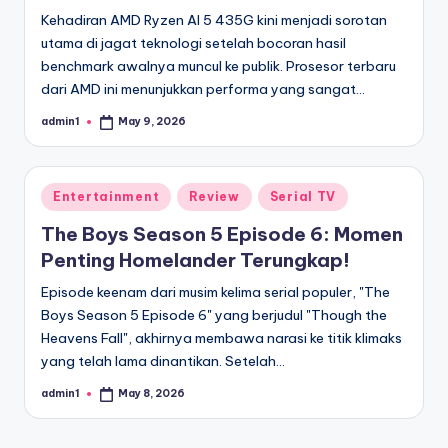
Kehadiran AMD Ryzen AI 5 435G kini menjadi sorotan
utama di jagat teknologi setelah bocoran hasil
benchmark awalnya muncul ke publik. Prosesor terbaru
dari AMD ini menunjukkan performa yang sangat…
admin1
May 9, 2026
Posted
by
Posted
Entertainment
Review
Serial TV
in
The Boys Season 5 Episode 6: Momen
Penting Homelander Terungkap!
Episode keenam dari musim kelima serial populer, "The
Boys Season 5 Episode 6" yang berjudul "Though the
Heavens Fall", akhirnya membawa narasi ke titik klimaks
yang telah lama dinantikan. Setelah…
admin1
May 8, 2026
Posted
by