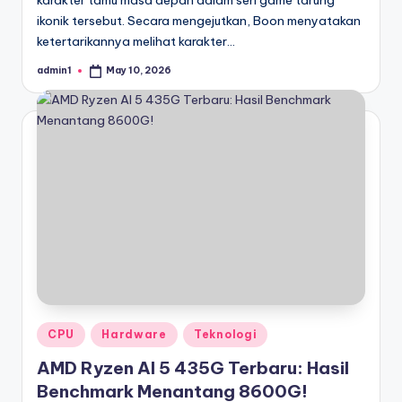
karakter tamu masa depan dalam seri game tarung
ikonik tersebut. Secara mengejutkan, Boon menyatakan
ketertarikannya melihat karakter…
admin1
May 10, 2026
Posted
by
Posted
CPU
Hardware
Teknologi
in
AMD Ryzen AI 5 435G Terbaru: Hasil
Benchmark Menantang 8600G!