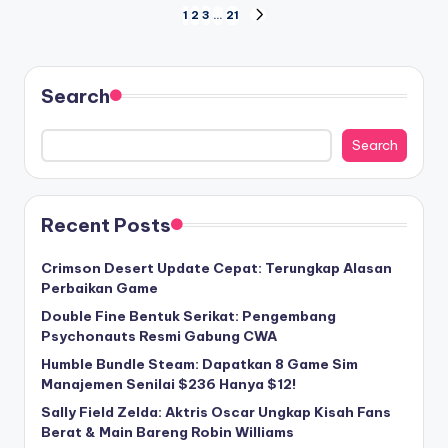
Posts
1
2
3
…
21
NEXT
PAGE
pagination
Search
Search
Recent Posts
Crimson Desert Update Cepat: Terungkap Alasan
Perbaikan Game
Double Fine Bentuk Serikat: Pengembang
Psychonauts Resmi Gabung CWA
Humble Bundle Steam: Dapatkan 8 Game Sim
Manajemen Senilai $236 Hanya $12!
Sally Field Zelda: Aktris Oscar Ungkap Kisah Fans
Berat & Main Bareng Robin Williams