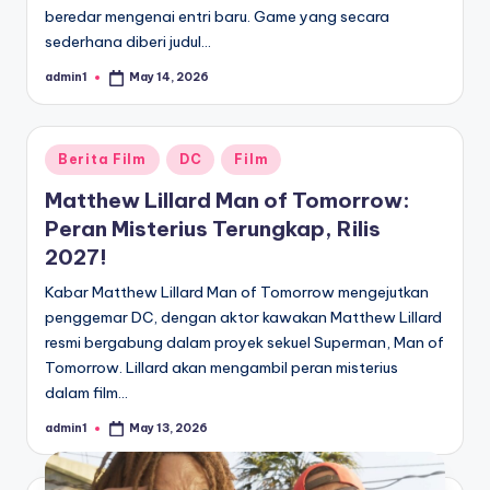
beredar mengenai entri baru. Game yang secara
sederhana diberi judul…
admin1
May 14, 2026
Posted
by
Posted
Berita Film
DC
Film
in
Matthew Lillard Man of Tomorrow:
Peran Misterius Terungkap, Rilis
2027!
Kabar Matthew Lillard Man of Tomorrow mengejutkan
penggemar DC, dengan aktor kawakan Matthew Lillard
resmi bergabung dalam proyek sekuel Superman, Man of
Tomorrow. Lillard akan mengambil peran misterius
dalam film…
admin1
May 13, 2026
Posted
by