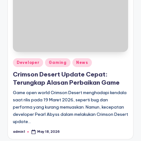
o
ni
c
l
e
Posted
Developer
Gaming
News
in
Crimson Desert Update Cepat:
Terungkap Alasan Perbaikan Game
Game open world Crimson Desert menghadapi kendala
saat rilis pada 19 Maret 2026, seperti bug dan
performa yang kurang memuaskan. Namun, kecepatan
developer Pearl Abyss dalam melakukan Crimson Desert
update…
admin1
May 18, 2026
Posted
by