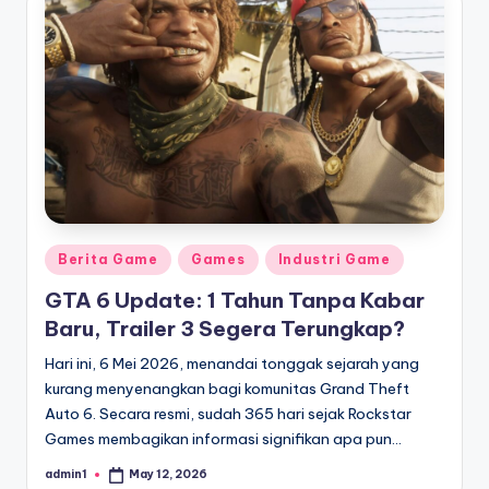
Posted
Berita Game
Games
Industri Game
in
GTA 6 Update: 1 Tahun Tanpa Kabar
Baru, Trailer 3 Segera Terungkap?
Hari ini, 6 Mei 2026, menandai tonggak sejarah yang
kurang menyenangkan bagi komunitas Grand Theft
Auto 6. Secara resmi, sudah 365 hari sejak Rockstar
Games membagikan informasi signifikan apa pun…
admin1
May 12, 2026
Posted