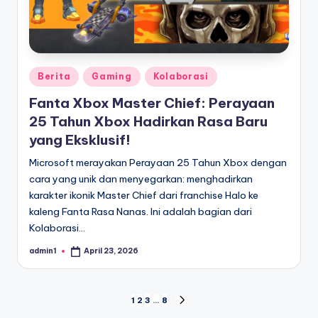
Posted
Berita
Gaming
Kolaborasi
in
Fanta Xbox Master Chief: Perayaan
25 Tahun Xbox Hadirkan Rasa Baru
yang Eksklusif!
Microsoft merayakan Perayaan 25 Tahun Xbox dengan
cara yang unik dan menyegarkan: menghadirkan
karakter ikonik Master Chief dari franchise Halo ke
kaleng Fanta Rasa Nanas. Ini adalah bagian dari
Kolaborasi…
admin1
April 23, 2026
Posted
by
Posts
1
2
3
…
8
NEXT