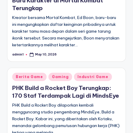
Baru Karakter di Mortal Kombat
Terungkap
Kreator bersama Mortal Kombat, Ed Boon, baru-baru
ini mengungkapkan daftar keinginan pribadinya untuk
karakter tamu masa depan dalam seri game tarung
ikonik tersebut. Secara mengejutkan, Boon menyatakan
ketertarikannya melihat karakter…
admin1
May 10, 2026
Posted
by
Posted
Berita Game
Gaming
Industri Game
in
PHK Build a Rocket Boy Terungkap:
170 Staf Terdampak Lagi di MindsEye
PHK Build a Rocket Boy dilaporkan kembali
mengguncang studio pengembang MindsEye, Build a
Rocket Boy. Kabar ini, yang diberitakan oleh Kotaku,
menandai gelombang pemutusan hubungan kerja (PHK)
ketiga yang melanda…