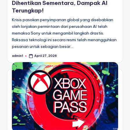
Dihentikan Sementara, Dampak AI
Terungkap!
Krisis pasokan penyimpanan global yang disebabkan
oleh lonjakan permintaan dari perusahaan AI telah
memaksa Sony untuk mengambil langkah drastis.
Raksasa teknologi ini secara resmi telah menangguhkan
pesanan untuk sebagian besar…
admin1
April 27, 2026
Posted
by