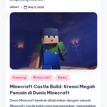
admin1
May 5, 2026
Posted
by
Posted
Gaming
Minecraft
News
in
Minecraft Castle Build: Kreasi Megah
Pemain di Dunia Minecraft
Dunia Minecraft kembali dihebohkan dengan sebuah
Minecraft castle build yang mengesankan, menunjukkan