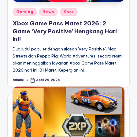
Posted
Gaming
News
Xbox
in
Xbox Game Pass Maret 2026: 2
Game ‘Very Positive’ Hengkang Hari
Ini!
Dua judul populer dengan ulasan 'Very Positive', Mad
Streets dan Peppa Pig: World Adventures, secara resmi
akan meninggalkan layanan Xbox Game Pass Maret
2026 hari ini, 31 Maret. Kepergian ini…
admin1
April 24, 2026
Posted
by