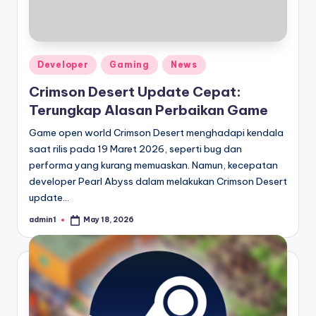
o
ni
c
Posted
Developer
Gaming
News
l
in
Crimson Desert Update Cepat:
e
Terungkap Alasan Perbaikan Game
Game open world Crimson Desert menghadapi kendala
saat rilis pada 19 Maret 2026, seperti bug dan
performa yang kurang memuaskan. Namun, kecepatan
developer Pearl Abyss dalam melakukan Crimson Desert
update…
admin1
May 18, 2026
Posted
by