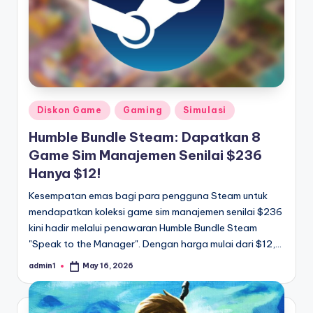
Posted
Diskon Game
Gaming
Simulasi
in
Humble Bundle Steam: Dapatkan 8
Game Sim Manajemen Senilai $236
Hanya $12!
Kesempatan emas bagi para pengguna Steam untuk
mendapatkan koleksi game sim manajemen senilai $236
kini hadir melalui penawaran Humble Bundle Steam
"Speak to the Manager". Dengan harga mulai dari $12,…
admin1
May 16, 2026
Posted
by