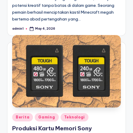
potensi kreatif tanpa batas di dalam game. Seorang
pemain berhasil menciptakan kastil Minecraft megah
bertema abad pertengahan yang…
admin1
May 4, 2026
Posted
by
Posted
Berita
Gaming
Teknologi
in
Produksi Kartu Memori Sony