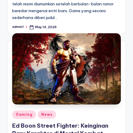
telah resmi diumumkan setelah berbulan-bulan rumor
beredar mengenai entri baru. Game yang secara
sederhana diberi judul…
admin1
May 14, 2026
Posted
by
Posted
Gaming
News
in
Ed Boon Street Fighter: Keinginan