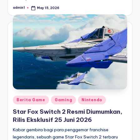
admin1
May 15, 2026
Posted
by
Posted
Berita Game
Gaming
Nintendo
in
Star Fox Switch 2 Resmi Diumumkan,
Rilis Eksklusif 25 Juni 2026
Kabar gembira bagi para penggemar franchise
legendaris, sebuah game Star Fox Switch 2 terbaru