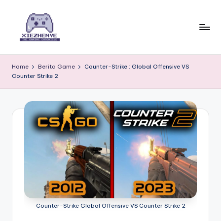
Skip
to
content
T
Portal
berita
h
Home
Berita Game
Counter-Strike : Global Offensive VS
game
Counter Strike 2
e
terlengkap
dengan
G
ulasan
a
mendalam,
m
preview
eksklusif,
in
dan
g
panduan
lengkap
C
untuk
h
semua
Counter-Strike Global Offensive VS Counter Strike 2
platform
r
gaming