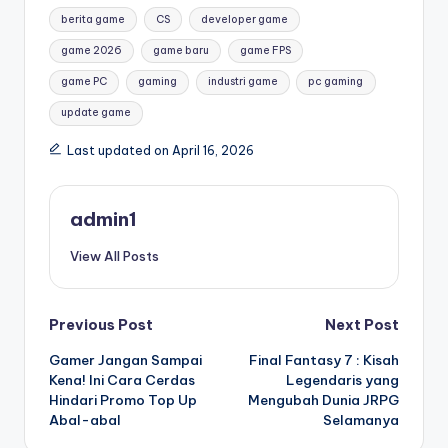
Tags:
berita game
CS
developer game
game 2026
game baru
game FPS
game PC
gaming
industri game
pc gaming
update game
Last updated on April 16, 2026
admin1
View All Posts
Post
Previous Post
Next Post
Gamer Jangan Sampai
Final Fantasy 7 : Kisah
navigation
Kena! Ini Cara Cerdas
Legendaris yang
Hindari Promo Top Up
Mengubah Dunia JRPG
Abal-abal
Selamanya