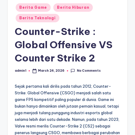
o
Posted
Berita Game
Berita Hiburan
in
ni
Berita Teknologi
c
Counter-Strike :
l
Global Offensive VS
e
Counter Strike 2
No Comments
admin1
March 24, 2026
Posted
by
Sejak pertama kali dirilis pada tahun 2012, Counter-
Strike: Global Offensive (CSGO) menjadi salah satu
game FPS kompetitif paling populer di dunia. Game ini
bukan hanya dimainkan oleh jutaan pemain kasual, tetapi
juga menjadi tulang punggung industri esports global
selama lebih dari satu dekade. Namun, pada tahun 2023,
Valve resmi merilis Counter-Strike 2 (CS2) sebagai
penerus langsung CSGO, membawa berbagai perubahan